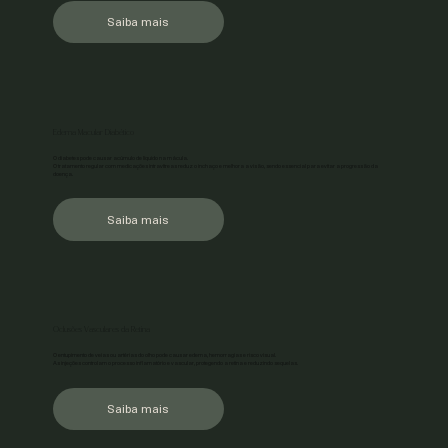
Saiba mais
Edema Macular Diabético
O diabetes pode causar acúmulo de líquido na mácula.
O tratamento regular com medicações intravítreas reduz o inchaço e melhora a visão, sendo essencial para evitar a progressão da
doença.
Saiba mais
Oclusões Vasculares da Retina
O entupimento de veias ou artérias do olho pode causar edema, hemorragias e risco visual.
As injeções controlam o processo inflamatório e vascular, protegendo a retina e reduzindo sequelas.
Saiba mais