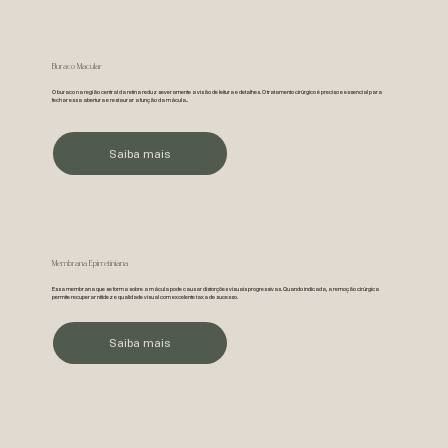
Buraco Macular
O buraco na região central da retina reduz severamente a visão de leitura e detalhes. O tratamento cirúrgico é preciso e essencial para
fechar essa abertura e restaurar a função da mácula..
Saiba mais
Membrana Epirretiniana
Essa membrana que se forma sobre a mácula pode causar distorções visuais progressivas. Quando indicada, a remoção cirúrgica
permite recuperar nitidez e qualidade visual com excelente taxa de sucesso.
Saiba mais