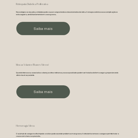
Retinopatia Diabética Proliferativa
Nos estágios avançados, o diabetes pode causar sangramentos e descolamentos de retina. A cirurgia controla essas complicações e
evita cegueira, sendo fundamental em casos graves..
Saiba mais
Moscas Volantes (Floaters Vítreos)
Quando intensas ou associadas a doenças vítreo-retinianas, essas opacidades podem ser tratadas de forma segura, proporcionando
alívio visual ao paciente.
Saiba mais
Hemorragia Vítrea
O acúmulo de sangue no olho impede a visão e pode esconder problemas mais graves. A vitrectomia remove o sangue e permite tratar a
causa com clareza e precisão..