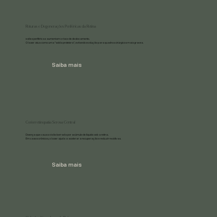
Roturas e Degenerações Periféricas da Retina
esões periféricas aumentam o risco de deslocamento.
O laser atua como uma "solda protetora", evitando evolução para quadros cirúrgicos mais graves.
Saiba mais
Coriorretinopatia Serosa Central
Doença que causa visão borrada por acúmulo de líquido sob a retina.
Em casos crônicos, o laser ajuda a acelerar a recuperação e reduzir recidivas.
Saiba mais