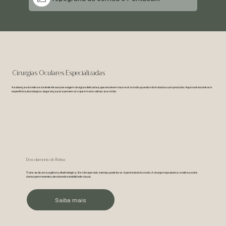
Cirurgias Oculares Especializadas
As doenças da retina e da lente intraocular exigem cirurgias delicadas, que envolvem risco real à visão quando não tratadas com precisão. Aqui você encontrará
experiência, tecnologia e segurança para preservar o que é mais valioso: sua visão.
Descolamento de Retina
Trata-se de uma urgência oftalmológica. Se não operado a tempo, pode levar à perda total da visão. A cirurgia reposiciona a retina e evita
danos permanentes, devolvendo estabilidade visual..
Saiba mais