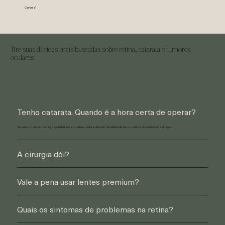
Carlos V.
Tire suas dúvidas mais buscadas sobre retina, catarata e tumores
oculares
Tenho catarata. Quando é a hora certa de operar?
Quando a catarata começa a interferir na sua rotina — leitura, direção, sensibilidade à luz — é hora de considerar a cirurgia.
A cirurgia dói?
Vale a pena usar lentes premium?
Quais os sintomas de problemas na retina?