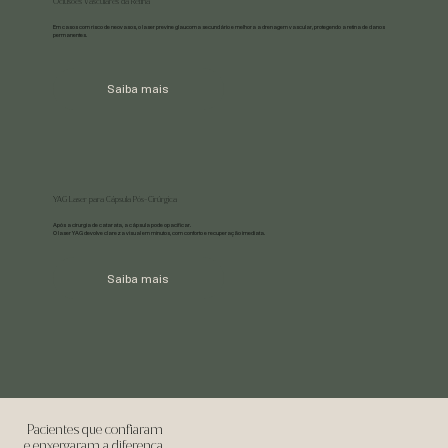
Oclusões Vasculares da Retina
Em casos com risco de neovasos, o laser previne glaucoma secundário e melhora a drenagem vascular, protegendo a retina de danos
permanentes.
Saiba mais
YAG Laser para Cápsula Pós-Cirúrgica
Após a cirurgia de catarata, a cápsula pode opacificar.
O laser YAG devolve clareza visual em minutos, com conforto e recuperação imediata.
Saiba mais
Pacientes que confiaram
e enxergaram a diferença