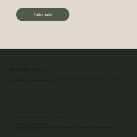
Saiba mais
Aplicações Intravítreas
São procedimentos minimamente invasivos, com grande impacto visual. Realizadas no consultório, as injeções intravítreas tratam doenças graves da
retina com segurança, controle e resultados consistentes.
Degeneração Macular Relacionada à Idade (DMRI)
Principal causa de perda visual em idosos.
As aplicações de antiangiogênicos bloqueiam os vasos anormais e preservam a visão central, muitas vezes estabilizando ou
melhorando a acuidade visual.