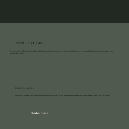
Tratamentos com Laser
Procedimentos ambulatoriais de alta precisão, fundamentais na prevenção de complicações graves e na estabilização de doenças oculares que
ameaçam a visão.
Retinopatia Diabética
Quando há risco de sangramento ou formação de neovasos, o laser é essencial para bloquear essas alterações e preservar a visão.
Saiba mais