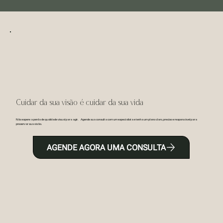
Cuidar da sua visão é cuidar da sua vida
Não espere a perda de qualidade visual para agir. Agende sua consulta com um especialista e tenha um plano claro, preciso e responsável para
preservar sua visão.
AGENDE AGORA UMA CONSULTA