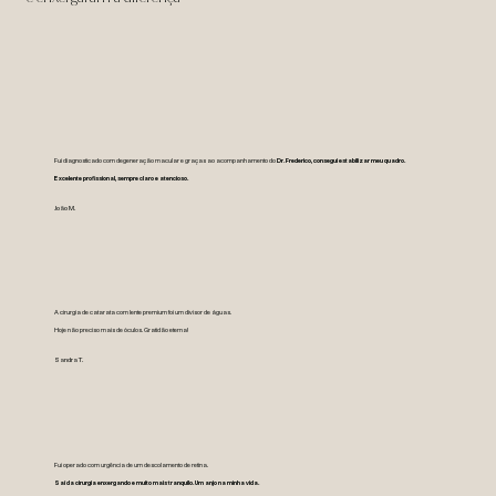
Fui diagnosticado com degeneração macular e graças ao acompanhamento do
Dr. Frederico, consegui estabilizar meu quadro.
Excelente profissional, sempre claro e atencioso.
João M.
A cirurgia de catarata com lente premium foi um divisor de águas.
Hoje não preciso mais de óculos. Gratidão eterna!
Sandra T.
Fui operado com urgência de um descolamento de retina.
Saí da cirurgia enxergando e muito mais tranquilo. Um anjo na minha vida.